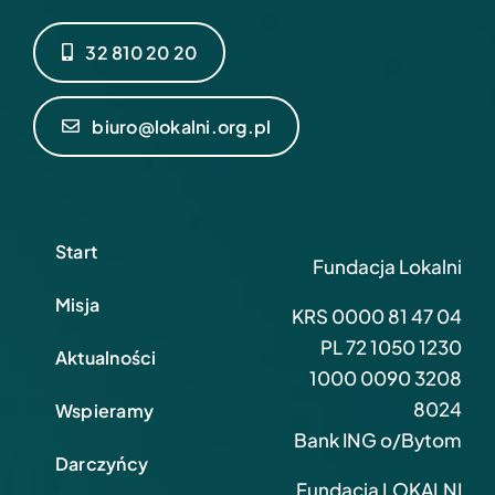
32 810 20 20
biuro@lokalni.org.pl
Start
Fundacja Lokalni
Misja
KRS 0000 81 47 04
PL 72 1050 1230
Aktualności
1000 0090 3208
8024
Wspieramy
Bank ING o/Bytom
Darczyńcy
Fundacja LOKALNI