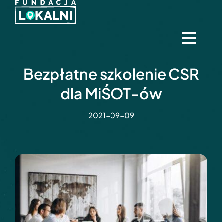
Skip
to
content
Togg
Navi
Start
Bezpłatne szkolenie CSR
dla MiŚOT-ów
Misja
2021-09-09
Aktualności
Wspieramy
Darczyńcy