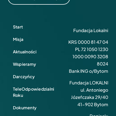
Start
Fundacja Lokalni
Misja
KRS 0000 81 47 04
PL 72 1050 1230
Aktualności
1000 0090 3208
8024
Wspieramy
Bank ING o/Bytom
Darczyńcy
Fundacja LOKALNI
TeleOdpowiedzialni
ul. Antoniego
Roku
Józefczaka 29/40
41-902 Bytom
Dokumenty