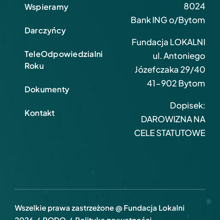
8024
Wspieramy
Bank ING o/Bytom
Darczyńcy
Fundacja LOKALNI
TeleOdpowiedzialni
ul. Antoniego
Roku
Józefczaka 29/40
41-902 Bytom
Dokumenty
Dopisek:
Kontakt
DAROWIZNA NA
CELE STATUTOWE
Wszelkie prawa zastrzeżone @ Fundacja Lokalni
2026 /
RODO
/
Polityka prywatności