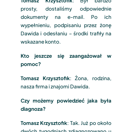
Tomasz Krzysztofik
: Był bardzo
prosty, dostaliśmy odpowiednie
dokumenty na e-mail. Po ich
wypełnieniu, podpisaniu przez żonę
Dawida i odesłaniu – środki trafiły na
wskazane konto.
Kto jeszcze się zaangażował w
pomoc?
Tomasz Krzysztofik
: Żona, rodzina,
nasza firma i znajomi Dawida.
Czy możemy powiedzieć jaka była
diagnoza?
Tomasz Krzysztofik
: Tak. Już po około
dwóch tygodniach zdiagnozowano u