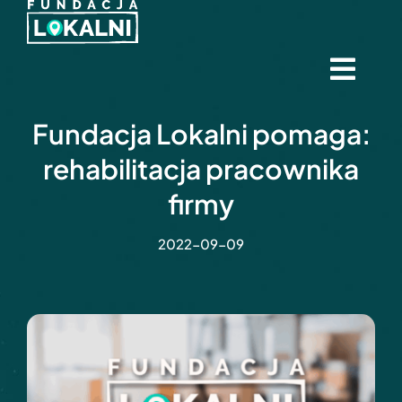
Skip
to
content
Togg
Navi
Start
Fundacja Lokalni pomaga:
rehabilitacja pracownika
Misja
firmy
Aktualności
2022-09-09
Wspieramy
Darczyńcy